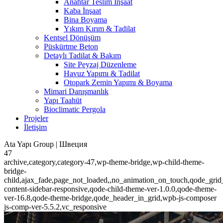
Anahtar Teslim İnşaat
Kaba İnşaat
Bina Boyama
Yıkım Kırım & Tadilat
Kentsel Dönüşüm
Püskürtme Beton
Detaylı Tadilat & Bakım
Site Peyzaj Düzenleme
Havuz Yapımı & Tadilat
Otopark Zemin Yapımı & Boyama
Mimari Danışmanlık
Yapı Taahüt
Bioclimatic Pergola
Projeler
İletişim
Ata Yapı Group | Швеция
47
archive,category,category-47,wp-theme-bridge,wp-child-theme-
bridge-
child,ajax_fade,page_not_loaded,,no_animation_on_touch,qode_gri
content-sidebar-responsive,qode-child-theme-ver-1.0.0,qode-theme-
ver-16.8,qode-theme-bridge,qode_header_in_grid,wpb-js-composer
js-comp-ver-5.5.2,vc_responsive