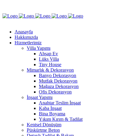
+90 212 542 1 282
Yeşilköy Mah. Atatürk Cad. EGS Business Park Blok No: 12/1 Bakırköy |
İstanbul
Anasayfa
Hakkımızda
Hizmetlerimiz
Villa Yapımı
Ahşap Ev
Lüks Villa
Tiny House
Mimarlık & Dekorasyon
Banyo Dekorasyon
Mutfak Dekorasyon
Mağaza Dekorasyon
Ofis Dekorasyon
İnşaat Yapımı
Anahtar Teslim İnşaat
Kaba İnşaat
Bina Boyama
Yıkım Kırım & Tadilat
Kentsel Dönüşüm
Püskürtme Beton
Detaylı Tadilat & Bakım