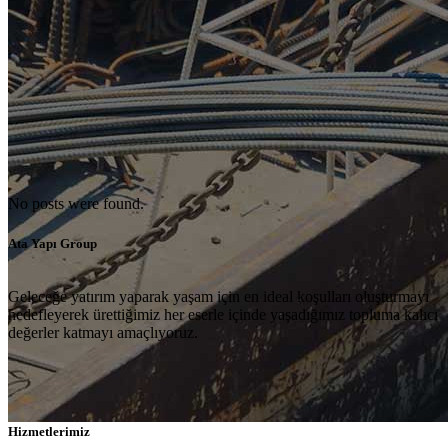
No posts were found.
Ata Yapı Group
Geleceğe yatırım yaparak yaşam için en ideal koşulları oluşturmayı
hedefleyerek ürettiğimiz her eserle içinde yaşadığımız topluma kalıcı
değerler katmayı amaçlıyoruz.
Hizmetlerimiz